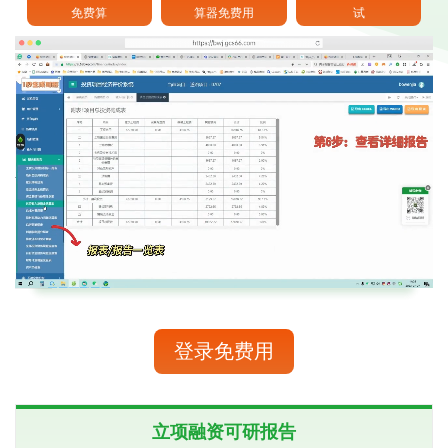
免费算
算器免费用
试
/
Loaded
:
Unmute
72.95%
登录免费用
立项融资可研报告